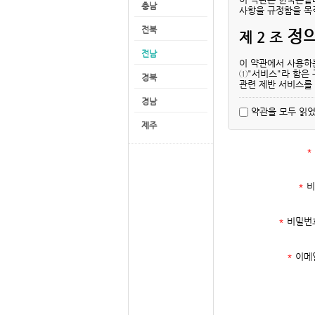
충남
사항을 규정함을 목
전북
정
제 2 조
전남
이 약관에서 사용하
①"서비스"라 함은 
경북
관련 제반 서비스를
②"회원"이라 함은 
경남
합니다.
약관을 모두 읽었
③"아이디(ID)"라
제주
④"비밀번호"라 함은
의미합니다.
*
위 항에서 정의되지
약관
제 3 조
*
비
①"회사"는 이 약관
*
비밀번
②"회사"는 "약관
이 약관을 개정할 수
③"회사"가 약관을
터 적용일자 전일까
*
이메
의창 등의 전자적 
④회사가 전항에 따
명확하게 공지 또는
⑤회원이 개정약관의 
만, 기존 약관을 적