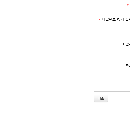
*
약
제 4 조
①회사는 서비스운영
*
비밀번호 찾기 질
②본 약관에서 정하
이
제 5 조
메일
①이용계약은 "회원"
대하여 승낙함으로써
②"회사"는 "가입신
낙을 하지 않거나 
1.가입신청자가 이 
쪽
2.실명이 아니거나
3.허위의 정보를 기
4.이용자의 귀책사
③제1항에 따른 신청
④"회사"는 서비스
⑤제2항과 제4항에
⑥이용계약의 성립 
⑦"회사"는 "회원"
취소
회
제 6 조
①"회원"은 개인정
②"회원"은 회원가
알려야 합니다.