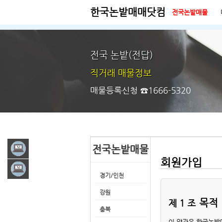
한국논밭매매닷컴
전국논밭매물
시작페이지
즐겨찾기
전국 논밭(전답)
직거래 매물정보
매물등록신청 ☎1666-5320
전국논밭매물
닷컴
회원가입
컴
경기/인천
강원
목적
제 1 조
충북
이 약관은 한국논밭매