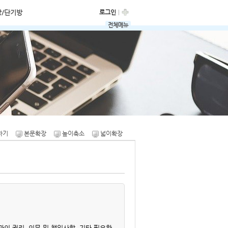
방/단기방
로그인
전체메뉴
매매닷컴
임야매매닷컴
시골집매매닷컴
하기
본문확장
높이축소
넓이확장
의 권리, 의무 및 책임사항, 기타 필요한