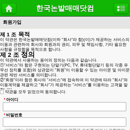
한국논밭매매닷컴
회원가입
목적
제 1 조
이 약관은 한국논밭매매닷컴(이하 "회사"라 함)(이)가 제공하는 서비스의
이용과 관련하여 회사와 회원과의 권리, 의무 및 책임사항, 기타 필요한
사항을 규정함을 목적으로 합니다.
정의
제 2 조
이 약관에서 사용하는 용어의 정의는 다음과 같습니다.
①"서비스"라 함은 구현되는 단말기(PC, TV, 휴대형단말기 등의 각종 유
무선 장치를 포함)와 상관없이 "회원"이 이용할 수 있는 아이문 및 아이문
관련 제반 서비스를 의미합니다.
②"회원"이라 함은 회사의 "서비스"에 접속하여 이 약관에 따라 "회사"와
이용계약을 체결하고 "회사"가 제공하는 "서비스"를 이용하는 고객을 말
합니다.
약관을 모두 읽었으며 동의합니다.
③"아이디(ID)"라 함은 "회원"의 식별과 "서비스" 이용을 위하여 "회원"이
정하고 "회사"가 승인하는 "회원"의 이메일 주소를 의미합니다.
*
아이디
④"비밀번호"라 함은 "회원"이 부여 받은 "아이디와 일치되는 "회원"임을
확인하고 비밀보호를 위해 "회원" 자신이 정한 문자 또는 숫자의 조합을
의미합니다.
*
비밀번호
위 항에서 정의되지 않은 이 약관상의 용어의 의미는 일반적인 거래관행
에 의합니다.