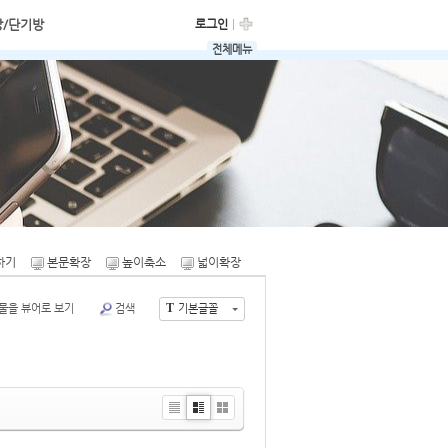
방/단기방
로그인
전체메뉴
매매닷컴
임야매매닷컴
시골집매매닷컴
하기
본문확장
높이축소
넓이확장
T
물을 뷰어로 보기
검색
기본글꼴
Li
Zi
G
st
n
al