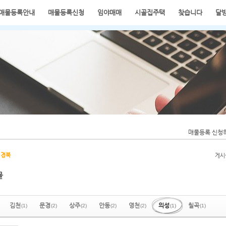
매물등록안내
매물등록신청
임야매매
시골집주택
찾습니다
달
전원주택
매물등록 신청
경북
게시
물
김천
문경
상주
안동
영천
의성
칠곡
(1)
(2)
(2)
(2)
(2)
(1)
(1)