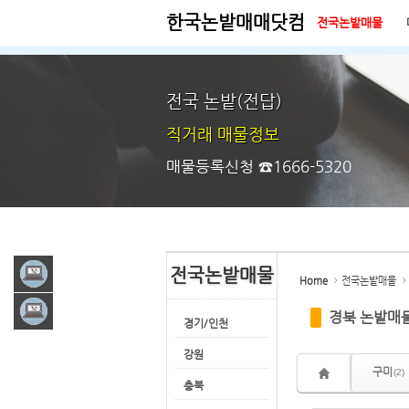
한국논밭매매닷컴
전국논밭매물
Sketchbook5, 스케치북5
Sketchbook5, 스케치북5
시작페이지
즐겨찾기
전국 논밭(전답)
직거래 매물정보
매물등록신청 ☎1666-5320
Sketchbook5, 스케치북5
Sketchbook5, 스케치북5
전국논밭매물
닷컴
Home
전국논밭매물
컴
경북 논밭매
경기/인천
강원
구미
(2)
충북