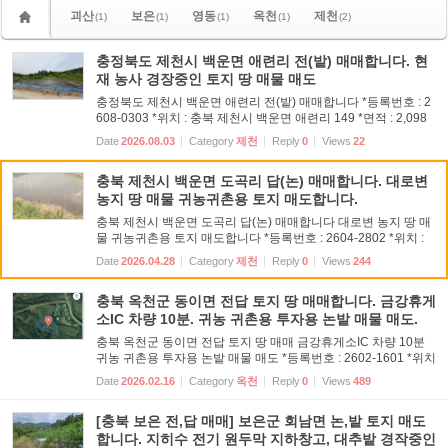
괴산
보은
영동
옥천
제천
(1)
(1)
(1)
(1)
(2)
충정북도 제천시 백운면 애련리 전(밭) 매매합니다. 현
재 농사 경장중인 토지 땅 매물 매도
충정북도 제천시 백운면 애련리 전(밭) 매매합니다 *등록번호 : 2
608-0303 *위치 : 충북 제천시 백운면 애련리 149 *면적 : 2,098
㎡(634평) *매매가격 : 190,000,000원 *네이버 지도 '충북 제천시
Date
2026.08.03
Category
제천
Reply
0
Views
22
백운면 애련리 149'로 검색하시면 도로 바로 옆에 붙...
충북 제천시 백운면 도곡리 답(논) 매매합니다. 대로변
농지 땅 매물 귀농귀촌용 토지 매도합니다.
충북 제천시 백운면 도곡리 답(논) 매매합니다 대로변 농지 땅 매
물 귀농귀촌용 토지 매도합니다 *등록번호 : 2604-2802 *위치 :
충북 제천시 백운면 도곡리 *면적 : 3,345㎡(1004평. 2개필지 합)
Date
2026.04.28
Category
제천
Reply
0
Views
244
*지목 : 답 *지역지구 : 농림지역 가축사육제한구역(일부제한...
충북 옥천군 동이면 전답 토지 땅 매매합니다. 금강휴게
소IC 차량 10분. 귀농 귀촌용 투자용 논밭 매물 매도.
충북 옥천군 동이면 전답 토지 땅 매매 금강휴게소IC 차량 10분
귀농 귀촌용 투자용 논밭 매물 매도 *등록번호 : 2602-1601 *위치
: 충북 옥천군 동이면 우산리 511-1, 511-2 *면적 : 전체 2,049㎡
Date
2026.02.16
Category
옥천
Reply
0
Views
489
(620평) 511-1번지 답 396㎡(120평) 511-2번지 전 1,653㎡(50...
[충북 보은 전,답 매매] 보은군 회남면 논,밭 토지 매도
합니다. 지히수 전기 원두막 지하창고, 대추밭 경작중인