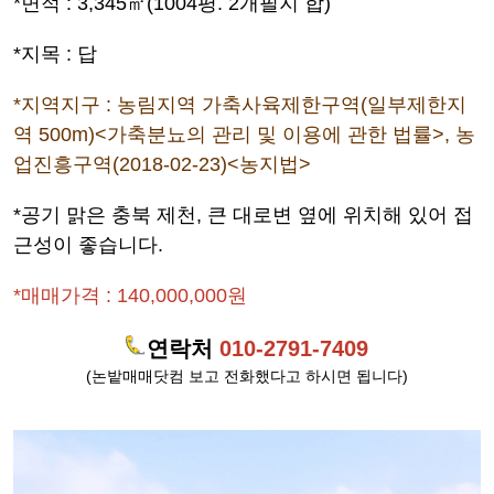
*면적 : 3,345㎡(1004평. 2개필지 합)
*지목 : 답
*지역지구 :
농림지역 가축사육제한구역(일부제한지
역 500m)<가축분뇨의 관리 및 이용에 관한 법률>, 농
업진흥구역(2018-02-23)<농지법>
*공기 맑은 충북 제천, 큰 대로변 옆에 위치해 있어 접
근성이 좋습니다.
*매매가격 : 140,000,000원
연락처
010-2791-7409
(논밭매매닷컴 보고 전화했다고 하시면 됩니다)