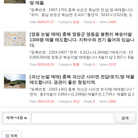
땅 매물.
*등록번호 : 2407-1701 충북 보은군 회남면 전,답 땅 매매합니다.
*위치 : 충남 보은군 회남면 조곡리 *총면적 : 5032㎡(1522평, 도
로 포함하면 2,000평이 넘습니다) <총3개 필지 내역> 물건A : 지
Date
2024.07.17
Category
보은
Reply
0
Views
1404
목 전. 면적 2493㎡ (754평) 물건B : 지목 답, 면적 2063㎡ (...
[영동 논밭 매매] 충북 영동군 영동읍 봉현리 복숭아밭
1300평 매물 매도합니다. 지하수와 전기 들어와 있습니
다.
*등록번호 : 2303-2407 *면적 : 4,312㎡(1,304평) *매매가격 : 15
0,000,000원 영동군 복숭아밭 매매합니다 A필지 답 2,907㎡ B필
지 전 347㎡ C필지 전 1,058㎡ 합계 4,312㎡(1,304평) *현재 복
Date
2023.03.25
Category
영동
Reply
0
Views
1372
숭아나무 심어져 있습니다 *지하수, 전기 들어와 있습니다. 연
락...
[괴산 논밭 매매] 충북 괴산군 사리면 전답/토지,땅 매물
매도합니다. 경관이 좋은 청정지역.
*등록번호 : 2303-1401 충북 괴산군 사리면 토지/땅 매매합니다 *
면적 : 총3개필지 3,663㎡(1,108평) 매물A 전 2,734㎡ 매물B 답 2
41㎡ 매물C 답 688㎡ *매매가격 : 60,000,000원 (6천만원) *주변
Date
2023.03.15
Category
괴산
Reply
0
Views
1682
산세와 경관이 아름다운 청정 계획관리지역입니다. 연락처 01...
검색
목록