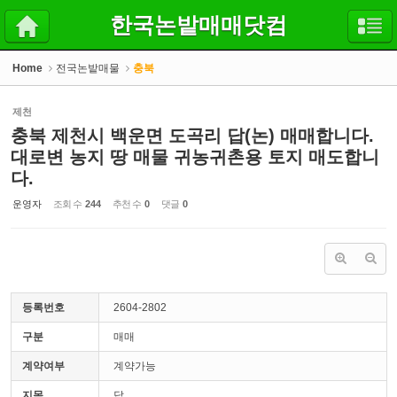
Sketchbook5, 스케치북5
Sketchbook5, 스케치북5
한국논밭매매닷컴
Home
전국논밭매물
충북
제천
충북 제천시 백운면 도곡리 답(논) 매매합니다.
대로변 농지 땅 매물 귀농귀촌용 토지 매도합니
다.
운영자
조회 수
244
추천 수
0
댓글
0
등록번호
2604-2802
구분
매매
계약여부
계약가능
지목
답