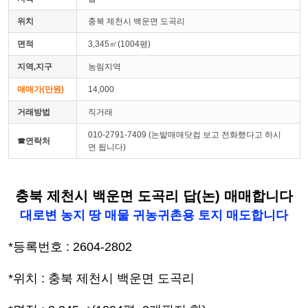
위치
충북 제천시 백운면 도곡리
면적
3,345㎡(1004평)
지역,지구
농림지역
매매가(만원)
14,000
거래방법
직거래
010-2791-7409 (논밭매매닷컴 보고 전화했다고 하시
☎연락처
면 됩니다)
충북 제천시 백운면 도곡리 답(논) 매매합니다
대로변 농지 땅 매물 귀농귀촌용 토지 매도합니다
*등록번호 : 2604-2802
*위치 : 충북 제천시 백운면 도곡리