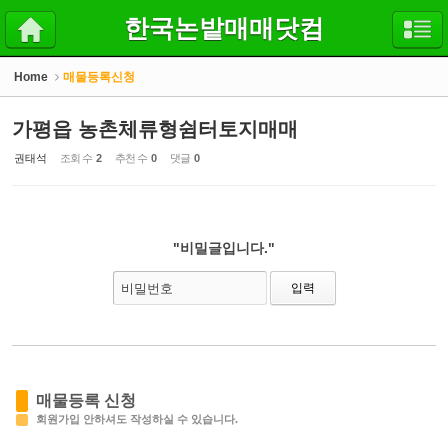
Sketchbook5, 스케치북5
Sketchbook5, 스케치북5
한국논밭매매닷컴
Home
매물등록신청
가평읍 농촌체류형쉼터토지매매
권태석
조회 수
2
추천 수
0
댓글
0
"비밀글입니다."
비밀번호
매물등록 신청
회원가입 안하셔도 작성하실 수 있습니다.